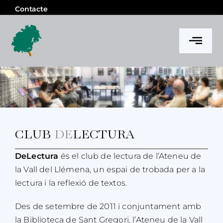
Skip
Contacte
to
content
Togg
Navi
l’Ateneu
Notícies
Activitats i projectes
CLUB
DE
LECTURA
DeLectura
és el club de lectura de l’Ateneu de
Memòria
la Vall del Llémena, un espai de trobada per a la
lectura i la reflexió de textos.
Des de setembre de 2011 i conjuntament amb
la Biblioteca de Sant Gregori, l’Ateneu de la Vall