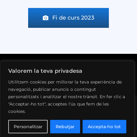
Fi de curs 2023
Valorem la teva privadesa
Avís legal
Privacitat
Cookies
Contacte
Utilitzem cookies per millorar la teva experiència de
navegació, publicar anuncis o contingut
personalitzats i analitzar el nostre trànsit. En fer clic a
"Acceptar-ho tot", acceptes l'ús que fem de les
cookies.
© 1990 - 2026 •
Ateneu de la Vall de Llémena
•
Tots els drets reservats • Desenvolupat per
Personalitzar
Rebutjar
Accepta-ho tot
SIFAC