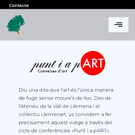
Skip
Contacte
to
content
Togg
Navi
l’Ateneu
Notícies
Activitats i projectes
Diu una dita que l’art és l’única manera
de fugir sense moure’s de lloc. Des de
Memòria
l’Ateneu de la Vall de Llémena i el
col·lectiu Llemenart, us convidem a fer
precisament aquest viatge a través del
cicle de conferències «Punt i a pART».