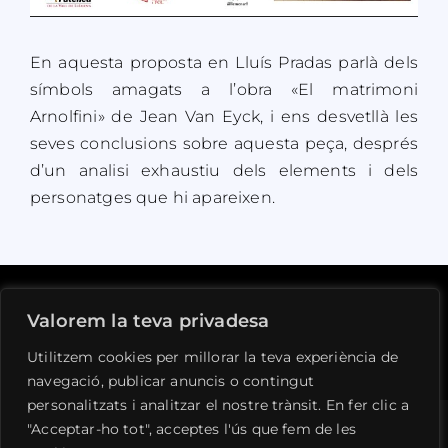
En aquesta proposta en Lluís Pradas parlà dels
símbols amagats a l’obra «El matrimoni
Arnolfini» de Jean Van Eyck, i ens desvetllà les
seves conclusions sobre aquesta peça, després
d’un analisi exhaustiu dels elements i dels
personatges que hi apareixen.
Valorem la teva privadesa
Avís legal
Privacitat
Cookies
Contacte
Utilitzem cookies per millorar la teva experiència de
navegació, publicar anuncis o contingut
personalitzats i analitzar el nostre trànsit. En fer clic a
"Acceptar-ho tot", acceptes l'ús que fem de les