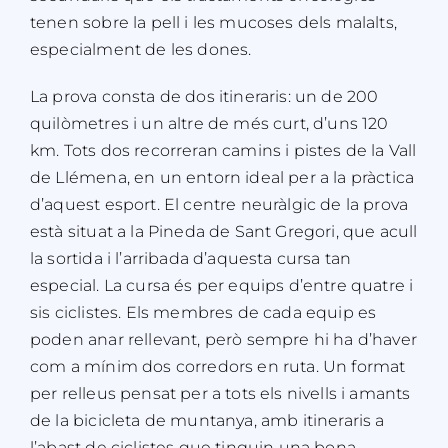
tenen sobre la pell i les mucoses dels malalts,
especialment de les dones.
La prova consta de dos itineraris: un de 200
quilòmetres i un altre de més curt, d’uns 120
km. Tots dos recorreran camins i pistes
de la Vall
de Llémena, en
un entorn ideal per a la pràctica
d’aquest esport.
El centre neuràlgic de la prova
està situat a la Pineda de Sant Gregori, que acull
la sortida i l’arribada d’aquesta cursa tan
especial.
La cursa és per equips d’entre quatre i
sis ciclistes. Els membres de cada equip es
poden anar rellevant, però sempre hi ha d’haver
com a mínim dos corredors en ruta. Un format
per relleus pensat per a tots els nivells i amants
de la bicicleta de muntanya, amb itineraris a
l’abast de ciclistes que tinguin una bona