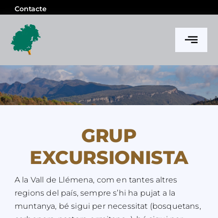
Skip
Contacte
to
content
Togg
Navi
l’Ateneu
Notícies
GRUP
Activitats i projectes
EXCURSIONISTA
Memòria
A la Vall de Llémena, com en tantes altres
regions del país, sempre s’hi ha pujat a la
muntanya, bé sigui per necessitat (bosquetans,