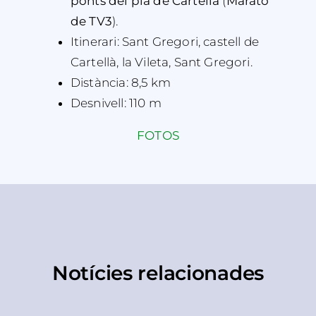
ponts del pla de Cartellà
(
Marató
de TV3
).
Itinerari: Sant Gregori, castell de
Cartellà, la Vileta, Sant Gregori.
Distància: 8,5 km
Desnivell: 110 m
FOTOS
Notícies relacionades