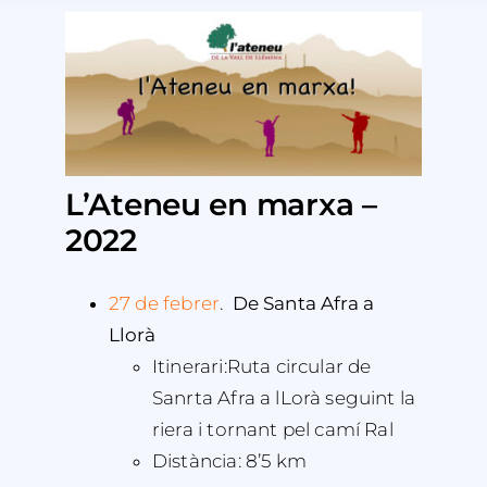
L’Ateneu en marxa –
2022
27 de febrer
.
De Santa Afra a
Llorà
Itinerari:Ruta circular de
Sanrta Afra a lLorà seguint la
riera i tornant pel camí Ral
Distància: 8’5 km