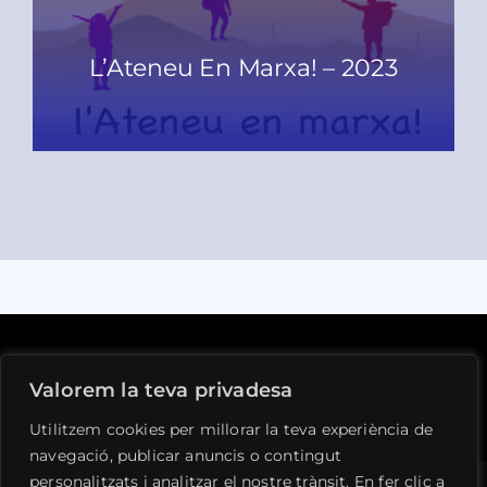
L’Ateneu En Marxa! – 2023
READ MORE
Avís legal
Privacitat
Cookies
Contacte
Valorem la teva privadesa
Utilitzem cookies per millorar la teva experiència de
navegació, publicar anuncis o contingut
personalitzats i analitzar el nostre trànsit. En fer clic a