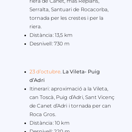
riera de Canet, mas Replans,
Serralta, Santuari de Rocacorba,
tornada per les crestes i per la
riera.
Distància: 13,5 km
Desnivell: 730 m
23 d’octubre
.
La Vileta- Puig
d’Adri
Itinerari: aproximació a la Vileta,
can Toscà, Puig d’Adri, Sant Vicenç
de Canet d’Adri i tornada per can
Roca Gros.
Distància: 10 km
Desnivell: 220 m