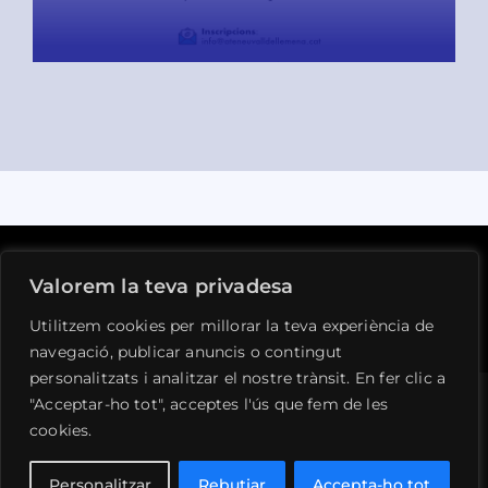
READ MORE
Valorem la teva privadesa
Avís legal
Privacitat
Cookies
Contacte
Utilitzem cookies per millorar la teva experiència de
navegació, publicar anuncis o contingut
personalitzats i analitzar el nostre trànsit. En fer clic a
"Acceptar-ho tot", acceptes l'ús que fem de les
cookies.
© 1990 - 2026 •
Ateneu de la Vall de Llémena
•
Tots els drets reservats • Desenvolupat per
Personalitzar
Rebutjar
Accepta-ho tot
SIFAC