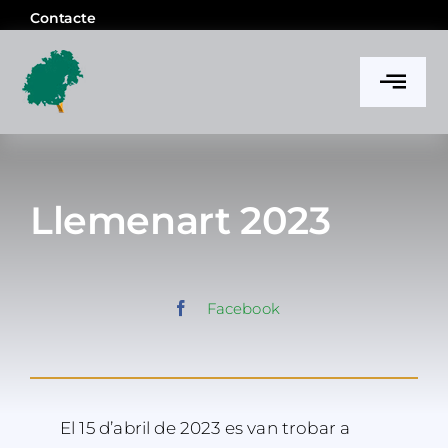
Skip
Contacte
to
content
Togg
Navi
l’Ateneu
Notícies
Llemenart 2023
Activitats i projectes
Facebook
Memòria
El 15 d’abril de 2023 es van trobar a