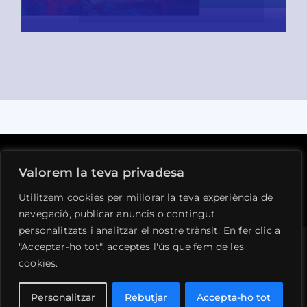
READ MORE
Valorem la teva privadesa
Avís legal
Privacitat
Cookies
Contacte
Utilitzem cookies per millorar la teva experiència de
navegació, publicar anuncis o contingut
personalitzats i analitzar el nostre trànsit. En fer clic a
"Acceptar-ho tot", acceptes l'ús que fem de les
cookies.
© 1990 - 2026 •
Ateneu de la Vall de Llémena
•
Tots els drets reservats • Desenvolupat per
Personalitzar
Rebutjar
Accepta-ho tot
SIFAC